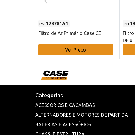
128781A1
1
PN
PN
l - 80 mm DE
Filtro de Ar Primário Case CE
Filtr
DE x 
o
Ver Preço
Categorias
ACESSÓRIOS E CAÇAMBAS
ALTERNADORES E MOTORES DE PARTIDA
BATERIAS E ACESSÓRIOS
CHASSI E ESTRUTURA