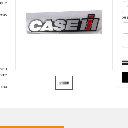
 que
eças
ou 
 seu
ntre
uina