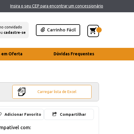
Insira o seu CEP para encontrar um concessionário
mo convidado
Carrinho Fácil
ou
cadastre-se
s em Oferta
Dúvidas Frequentes
Carregar lista de Excel
Adicionar Favorito
Compartilhar
mpativel com: