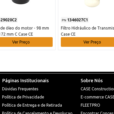
329020C2
1346027C1
PN
o de óleo do motor - 98 mm
Filtro Hidráulico de Transmi
172 mm C Case CE
Case CE
Ver Preço
Ver Preço
Páginas Institucionais
Sobre Nós
Dúvidas Frequentes
CASE Constructio
Política de Privacidade
E-commerce CAS
Política de Entrega e de Retirada
FLEETPRO
Política de Cancelamento e Devoluçao
Encontrar Conces