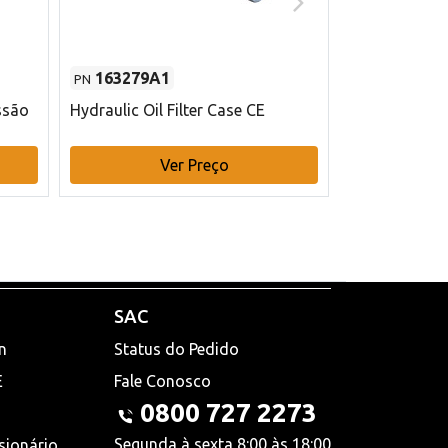
163279A1
48145970
PN
PN
ssão
Hydraulic Oil Filter Case CE
Filtro de com
x 75 mm L Ca
Ver Preço
V
SAC
n
Status do Pedido
E
Fale Conosco
0800 727 2273
Segunda à sexta 8:00 às 18:00
sionário