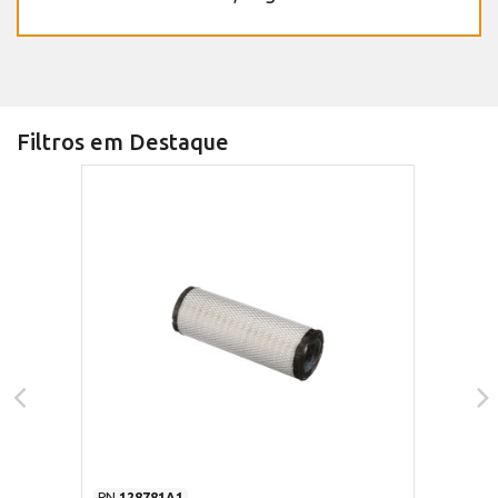
Filtros em Destaque
PN
128781A1