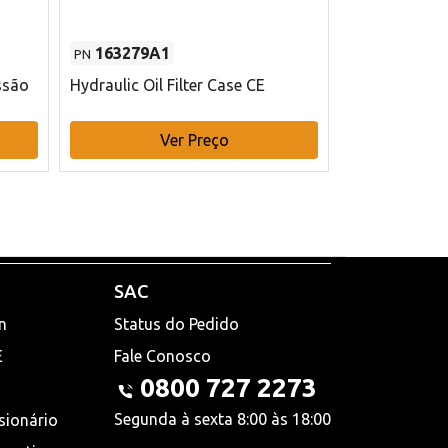
163279A1
48145970
PN
PN
ssão
Hydraulic Oil Filter Case CE
Filtro de com
x 75 mm L Ca
Ver Preço
V
SAC
n
Status do Pedido
E
Fale Conosco
0800 727 2273
Segunda à sexta 8:00 às 18:00
sionário