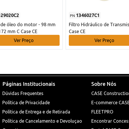
329020C2
1346027C1
PN
o de óleo do motor - 98 mm
Filtro Hidráulico de Transmi
172 mm C Case CE
Case CE
Ver Preço
Ver Preço
Páginas Institucionais
Sobre Nós
Dúvidas Frequentes
CASE Constructio
Política de Privacidade
E-commerce CAS
Política de Entrega e de Retirada
FLEETPRO
Política de Cancelamento e Devoluçao
Encontrar Conces