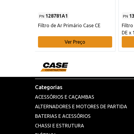
128781A1
1
PN
PN
l - 80 mm DE
Filtro de Ar Primário Case CE
Filtr
DE x 
o
Ver Preço
Categorias
ACESSÓRIOS E CAÇAMBAS
ALTERNADORES E MOTORES DE PARTIDA
BATERIAS E ACESSÓRIOS
CHASSI E ESTRUTURA