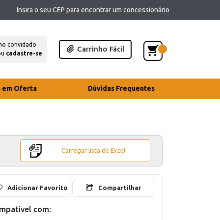
Insira o seu CEP para encontrar um concessionário
mo convidado
Carrinho Fácil
ou
cadastre-se
s em Oferta
Dúvidas Frequentes
Carregar lista de Excel
Adicionar Favorito
Compartilhar
mpativel com: