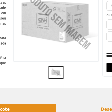
ssas
dade
e em
ou 
 seu
inas
para
cada
fica
 que
cote
Dese