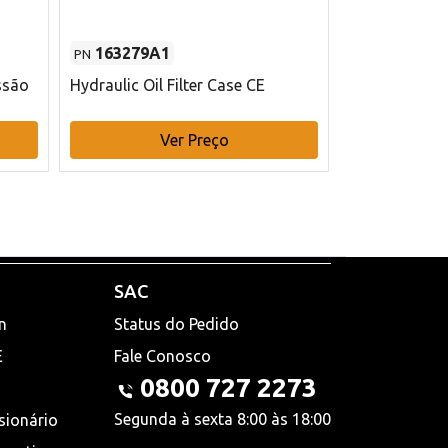
163279A1
48145970
PN
PN
ssão
Hydraulic Oil Filter Case CE
Filtro de com
x 75 mm L Ca
Ver Preço
V
SAC
n
Status do Pedido
E
Fale Conosco
0800 727 2273
Segunda à sexta 8:00 às 18:00
sionário