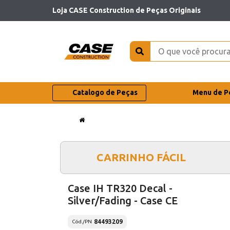
Loja CASE Construction de Peças Originais
Catalogo de Peças
Menu de P
CARRINHO FÁCIL
Case IH TR320 Decal -
Silver/Fading - Case CE
84493209
Cód./PN