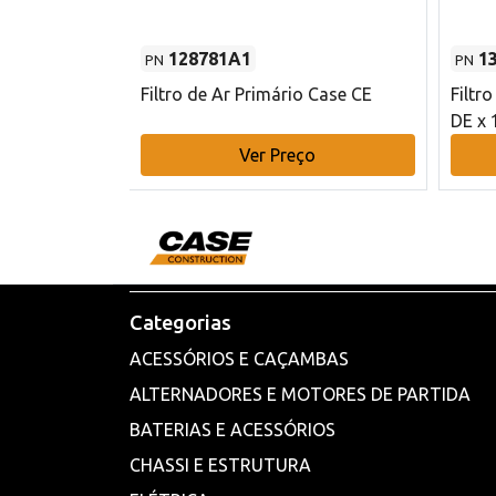
128781A1
1
PN
PN
l - 80 mm DE
Filtro de Ar Primário Case CE
Filtr
DE x 
o
Ver Preço
Categorias
ACESSÓRIOS E CAÇAMBAS
ALTERNADORES E MOTORES DE PARTIDA
BATERIAS E ACESSÓRIOS
CHASSI E ESTRUTURA