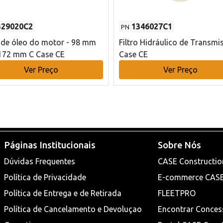
329020C2
1346027C1
PN
o de óleo do motor - 98 mm
Filtro Hidráulico de Transmi
172 mm C Case CE
Case CE
Ver Preço
Ver Preço
Páginas Institucionais
Sobre Nós
Dúvidas Frequentes
CASE Constructio
Política de Privacidade
E-commerce CAS
Política de Entrega e de Retirada
FLEETPRO
Política de Cancelamento e Devoluçao
Encontrar Conces