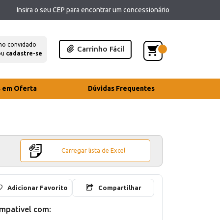
Insira o seu CEP para encontrar um concessionário
mo convidado
Carrinho Fácil
ou
cadastre-se
s em Oferta
Dúvidas Frequentes
Carregar lista de Excel
Adicionar Favorito
Compartilhar
mpativel com: