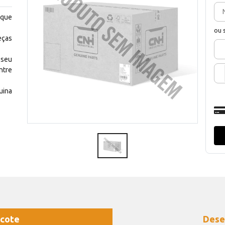
 que
ou 
eças
 seu
ntre
uina
cote
Dese