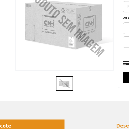
ou 
cote
Dese