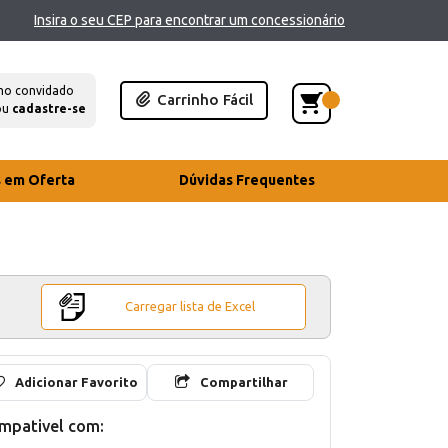
Insira o seu CEP para encontrar um concessionário
mo convidado
Carrinho Fácil
ou
cadastre-se
s em Oferta
Dúvidas Frequentes
Carregar lista de Excel
Adicionar Favorito
Compartilhar
mpativel com: