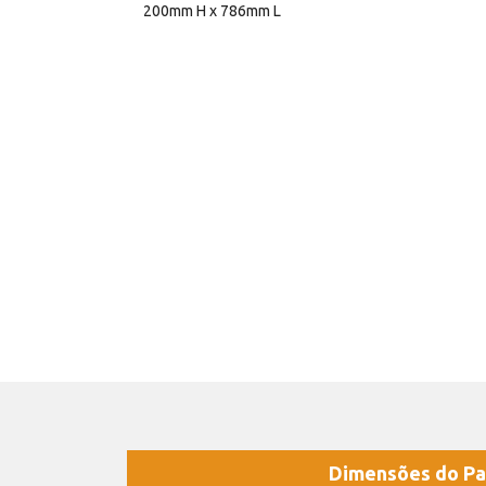
200mm H x 786mm L
Dimensões do Pa