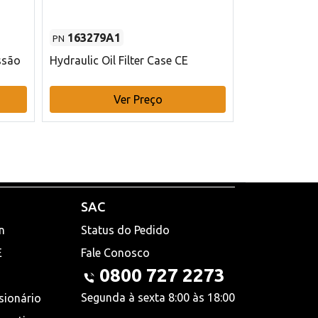
163279A1
48145970
PN
PN
ssão
Hydraulic Oil Filter Case CE
Filtro de com
x 75 mm L Ca
Ver Preço
V
SAC
n
Status do Pedido
E
Fale Conosco
0800 727 2273
Segunda à sexta 8:00 às 18:00
sionário