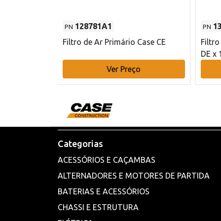
128781A1
1
PN
PN
l - 80 mm DE
Filtro de Ar Primário Case CE
Filtr
DE x 
o
Ver Preço
Categorias
ACESSÓRIOS E CAÇAMBAS
ALTERNADORES E MOTORES DE PARTIDA
BATERIAS E ACESSÓRIOS
CHASSI E ESTRUTURA