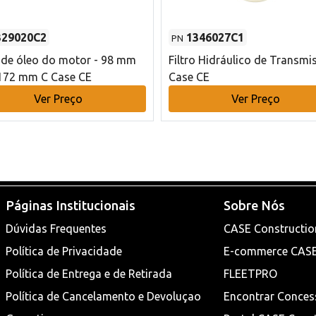
329020C2
1346027C1
PN
o de óleo do motor - 98 mm
Filtro Hidráulico de Transmi
172 mm C Case CE
Case CE
Ver Preço
Ver Preço
Páginas Institucionais
Sobre Nós
Dúvidas Frequentes
CASE Constructio
Política de Privacidade
E-commerce CAS
Política de Entrega e de Retirada
FLEETPRO
Política de Cancelamento e Devoluçao
Encontrar Conces