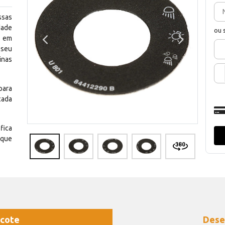
ssas
dade
ou 
e em
 seu
inas
para
cada
fica
 que
cote
Dese