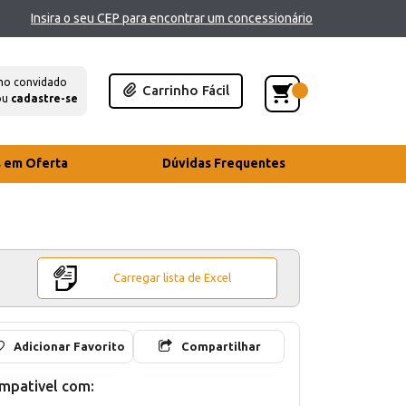
Insira o seu CEP para encontrar um concessionário
mo convidado
Carrinho Fácil
ou
cadastre-se
s em Oferta
Dúvidas Frequentes
Carregar lista de Excel
Adicionar Favorito
Compartilhar
mpativel com: