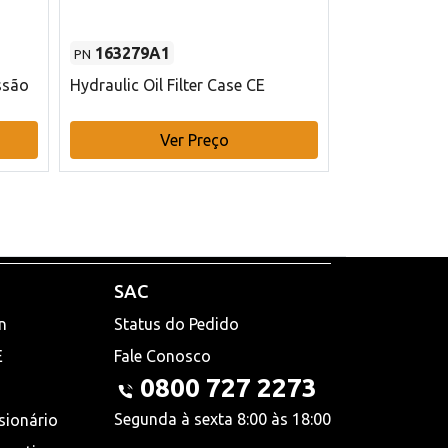
163279A1
48145970
PN
PN
ssão
Hydraulic Oil Filter Case CE
Filtro de com
x 75 mm L Ca
Ver Preço
V
SAC
n
Status do Pedido
E
Fale Conosco
0800 727 2273
Segunda à sexta 8:00 às 18:00
sionário