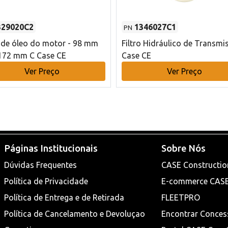
329020C2
1346027C1
PN
o de óleo do motor - 98 mm
Filtro Hidráulico de Transmi
172 mm C Case CE
Case CE
Ver Preço
Ver Preço
Páginas Institucionais
Sobre Nós
Dúvidas Frequentes
CASE Constructio
Política de Privacidade
E-commerce CAS
Política de Entrega e de Retirada
FLEETPRO
Política de Cancelamento e Devoluçao
Encontrar Conces