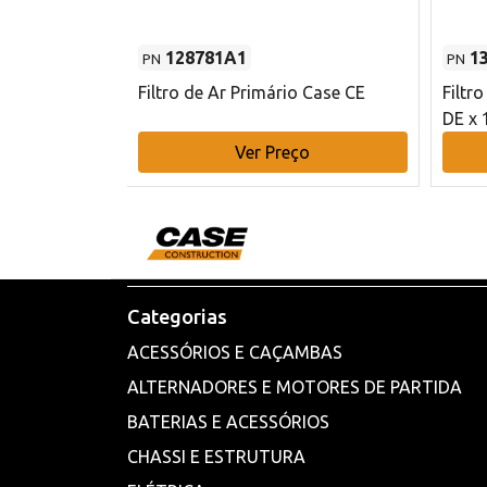
128781A1
1
PN
PN
l - 80 mm DE
Filtro de Ar Primário Case CE
Filtr
DE x 
o
Ver Preço
Categorias
ACESSÓRIOS E CAÇAMBAS
ALTERNADORES E MOTORES DE PARTIDA
BATERIAS E ACESSÓRIOS
CHASSI E ESTRUTURA