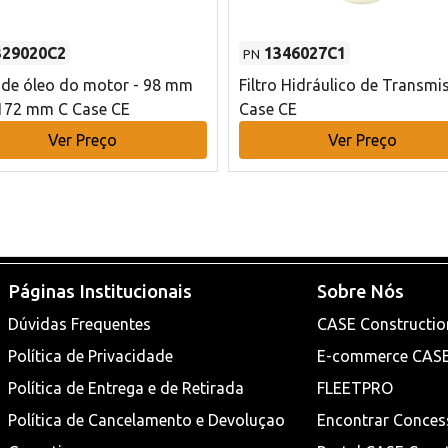
329020C2
1346027C1
PN
o de óleo do motor - 98 mm
Filtro Hidráulico de Transmi
172 mm C Case CE
Case CE
Ver Preço
Ver Preço
Páginas Institucionais
Sobre Nós
Dúvidas Frequentes
CASE Constructio
Política de Privacidade
E-commerce CAS
Política de Entrega e de Retirada
FLEETPRO
Política de Cancelamento e Devoluçao
Encontrar Conces