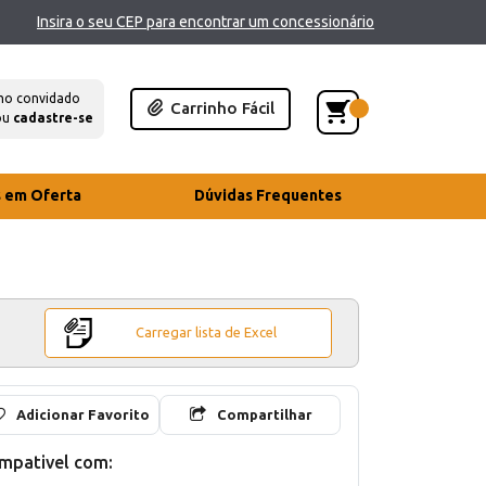
Insira o seu CEP para encontrar um concessionário
mo convidado
Carrinho Fácil
ou
cadastre-se
s em Oferta
Dúvidas Frequentes
Carregar lista de Excel
Adicionar Favorito
Compartilhar
mpativel com: