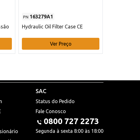
163279A1
48145970
PN
PN
ssão
Hydraulic Oil Filter Case CE
Filtro de com
x 75 mm L Ca
Ver Preço
V
SAC
n
Status do Pedido
E
Fale Conosco
0800 727 2273
Segunda à sexta 8:00 às 18:00
sionário