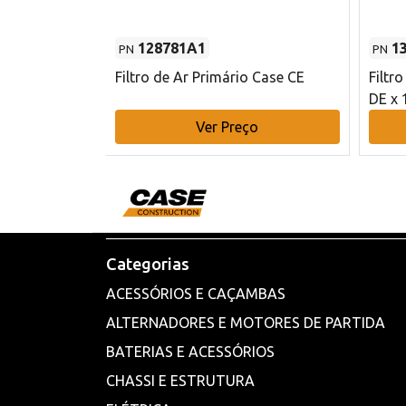
128781A1
1
PN
PN
l - 80 mm DE
Filtro de Ar Primário Case CE
Filtr
DE x 
o
Ver Preço
Categorias
ACESSÓRIOS E CAÇAMBAS
ALTERNADORES E MOTORES DE PARTIDA
BATERIAS E ACESSÓRIOS
CHASSI E ESTRUTURA