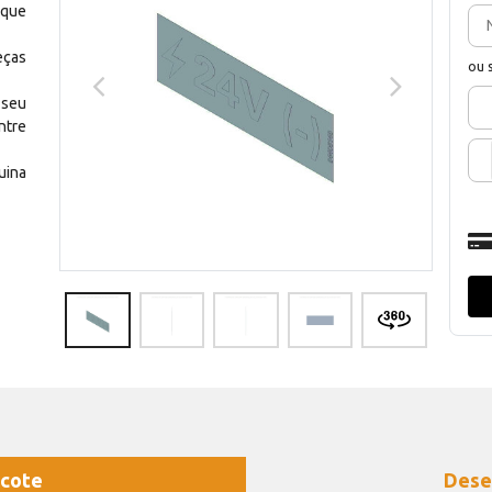
 que
eças
ou 
 seu
ntre
uina
cote
Dese