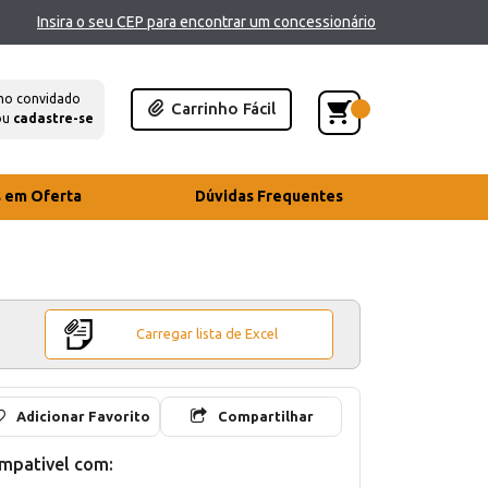
Insira o seu CEP para encontrar um concessionário
mo convidado
Carrinho Fácil
ou
cadastre-se
s em Oferta
Dúvidas Frequentes
Carregar lista de Excel
Adicionar Favorito
Compartilhar
mpativel com: