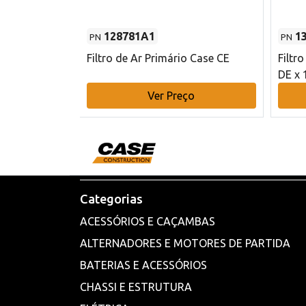
128781A1
1
PN
PN
l - 80 mm DE
Filtro de Ar Primário Case CE
Filtr
DE x 
o
Ver Preço
Categorias
ACESSÓRIOS E CAÇAMBAS
ALTERNADORES E MOTORES DE PARTIDA
BATERIAS E ACESSÓRIOS
CHASSI E ESTRUTURA