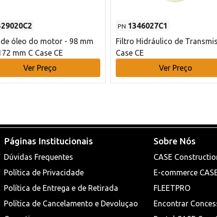
329020C2
1346027C1
PN
o de óleo do motor - 98 mm
Filtro Hidráulico de Transmi
172 mm C Case CE
Case CE
Ver Preço
Ver Preço
Páginas Institucionais
Sobre Nós
Dúvidas Frequentes
CASE Constructio
Política de Privacidade
E-commerce CAS
Política de Entrega e de Retirada
FLEETPRO
Política de Cancelamento e Devoluçao
Encontrar Conces