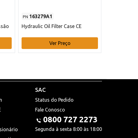
163279A1
48145970
PN
PN
ssão
Hydraulic Oil Filter Case CE
Filtro de com
x 75 mm L Ca
Ver Preço
V
SAC
n
Status do Pedido
E
Fale Conosco
0800 727 2273
Segunda à sexta 8:00 às 18:00
sionário