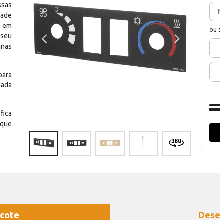
ssas
dade
e em
ou 
 seu
inas
para
cada
fica
 que
cote
Dese