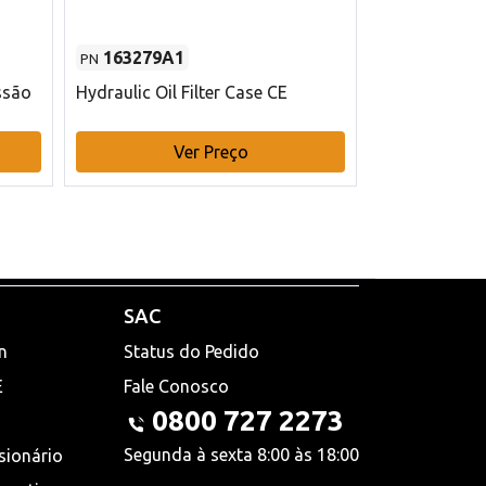
163279A1
48145970
PN
PN
ssão
Hydraulic Oil Filter Case CE
Filtro de com
x 75 mm L Ca
Ver Preço
V
SAC
n
Status do Pedido
E
Fale Conosco
0800 727 2273
Segunda à sexta 8:00 às 18:00
sionário