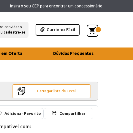
Insira o seu CEP para encontrar um concessionário
mo convidado
Carrinho Fácil
ou
cadastre-se
s em Oferta
Dúvidas Frequentes
Carregar lista de Excel
Adicionar Favorito
Compartilhar
mpativel com: