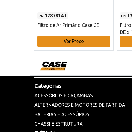
128781A1
1
PN
PN
l - 80 mm DE
Filtro de Ar Primário Case CE
Filtr
DE x 
o
Ver Preço
Categorias
ACESSÓRIOS E CAÇAMBAS
ALTERNADORES E MOTORES DE PARTIDA
BATERIAS E ACESSÓRIOS
CHASSI E ESTRUTURA