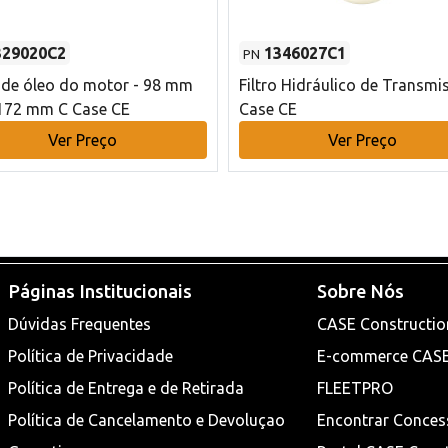
329020C2
1346027C1
PN
o de óleo do motor - 98 mm
Filtro Hidráulico de Transmi
172 mm C Case CE
Case CE
Ver Preço
Ver Preço
Páginas Institucionais
Sobre Nós
Dúvidas Frequentes
CASE Constructio
Política de Privacidade
E-commerce CAS
Política de Entrega e de Retirada
FLEETPRO
Política de Cancelamento e Devoluçao
Encontrar Conces