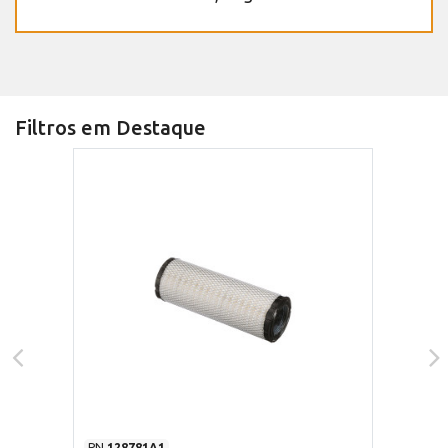
Filtros em Destaque
PN
128781A1