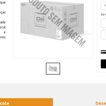
 que
eças
ou 
dade
scal
os e
rios
cote
Dese