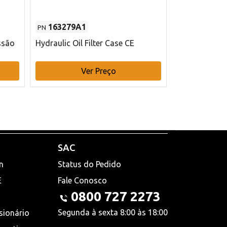
163279A1
48145970
PN
PN
ssão
Hydraulic Oil Filter Case CE
Filtro de com
x 75 mm L Ca
Ver Preço
V
SAC
n
Status do Pedido
E
Fale Conosco
0800 727 2273
Segunda à sexta 8:00 às 18:00
sionário