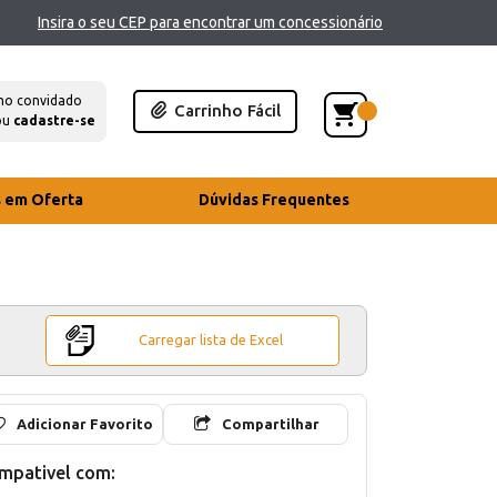
Insira o seu CEP para encontrar um concessionário
mo convidado
Carrinho Fácil
ou
cadastre-se
s em Oferta
Dúvidas Frequentes
Carregar lista de Excel
Adicionar Favorito
Compartilhar
mpativel com: