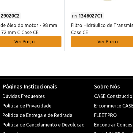
329020C2
1346027C1
PN
o de óleo do motor - 98 mm
Filtro Hidráulico de Transmi
172 mm C Case CE
Case CE
Ver Preço
Ver Preço
Páginas Institucionais
Sobre Nós
Dúvidas Frequentes
CASE Constructio
Política de Privacidade
E-commerce CAS
Política de Entrega e de Retirada
FLEETPRO
Política de Cancelamento e Devoluçao
Encontrar Conces