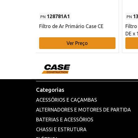
128781A1
1
PN
PN
l - 80 mm DE
Filtro de Ar Primário Case CE
Filtr
DE x 
o
Ver Preço
Categorias
ACESSÓRIOS E CAÇAMBAS
ALTERNADORES E MOTORES DE PARTIDA
BATERIAS E ACESSÓRIOS
CHASSI E ESTRUTURA