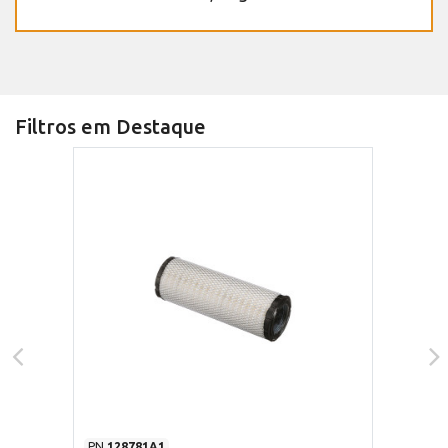
Filtros em Destaque
PN
128781A1