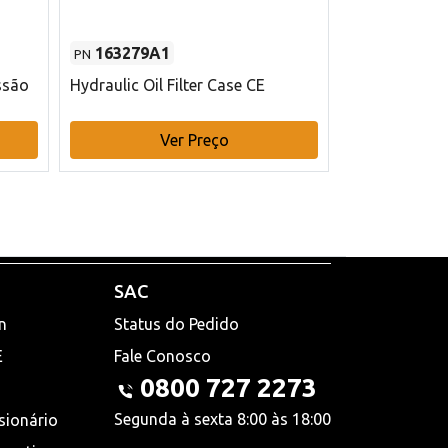
163279A1
48145970
PN
PN
ssão
Hydraulic Oil Filter Case CE
Filtro de com
x 75 mm L Ca
Ver Preço
V
SAC
n
Status do Pedido
E
Fale Conosco
0800 727 2273
Segunda à sexta 8:00 às 18:00
sionário