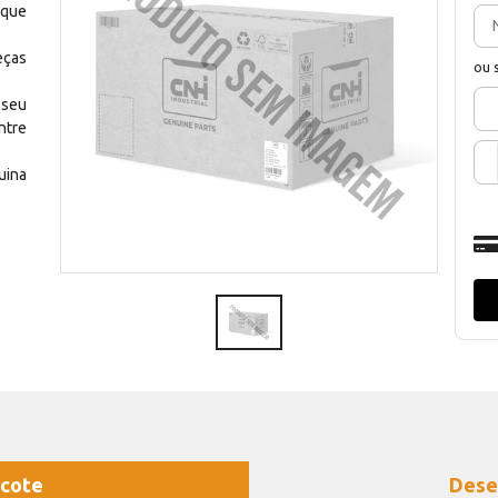
 que
eças
ou 
 seu
ntre
uina
cote
Dese