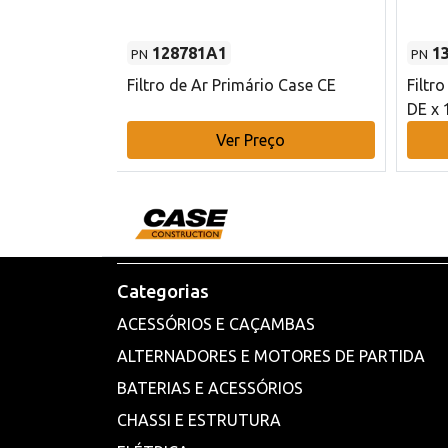
128781A1
1
PN
PN
l - 80 mm DE
Filtro de Ar Primário Case CE
Filtr
DE x 
o
Ver Preço
Categorias
ACESSÓRIOS E CAÇAMBAS
ALTERNADORES E MOTORES DE PARTIDA
BATERIAS E ACESSÓRIOS
CHASSI E ESTRUTURA