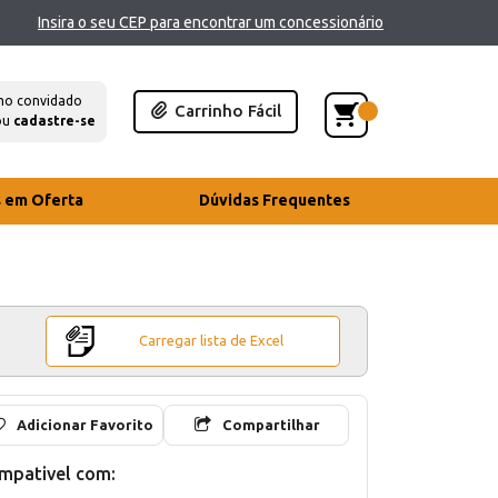
Insira o seu CEP para encontrar um concessionário
mo convidado
Carrinho Fácil
ou
cadastre-se
s em Oferta
Dúvidas Frequentes
Carregar lista de Excel
Adicionar Favorito
Compartilhar
mpativel com: