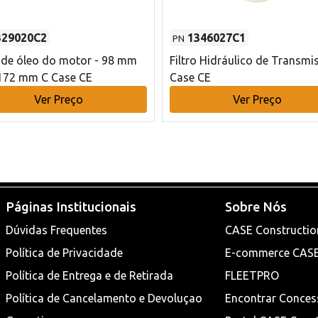
329020C2
1346027C1
PN
o de óleo do motor - 98 mm
Filtro Hidráulico de Transmi
172 mm C Case CE
Case CE
Ver Preço
Ver Preço
Páginas Institucionais
Sobre Nós
Dúvidas Frequentes
CASE Constructio
Política de Privacidade
E-commerce CAS
Política de Entrega e de Retirada
FLEETPRO
Política de Cancelamento e Devoluçao
Encontrar Conces