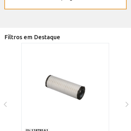
Filtros em Destaque
PN
128781A1