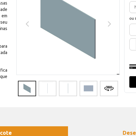
ssas
dade
e em
ou 
 seu
inas
para
cada
fica
 que
cote
Dese