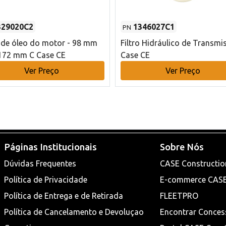
329020C2
1346027C1
PN
o de óleo do motor - 98 mm
Filtro Hidráulico de Transmi
172 mm C Case CE
Case CE
Ver Preço
Ver Preço
Páginas Institucionais
Sobre Nós
Dúvidas Frequentes
CASE Constructio
Política de Privacidade
E-commerce CAS
Política de Entrega e de Retirada
FLEETPRO
Política de Cancelamento e Devoluçao
Encontrar Conces