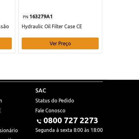
163279A1
48145970
PN
PN
ssão
Hydraulic Oil Filter Case CE
Filtro de com
x 75 mm L Ca
Ver Preço
V
SAC
n
Status do Pedido
E
Fale Conosco
0800 727 2273
Segunda à sexta 8:00 às 18:00
sionário