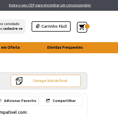
Insira o seu CEP para encontrar um concessionário
mo convidado
Carrinho Fácil
ou
cadastre-se
s em Oferta
Dúvidas Frequentes
Carregar lista de Excel
Adicionar Favorito
Compartilhar
mpativel com: