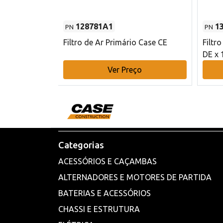
128781A1
1
PN
PN
l - 80 mm DE
Filtro de Ar Primário Case CE
Filtr
DE x 
o
Ver Preço
Categorias
ACESSÓRIOS E CAÇAMBAS
ALTERNADORES E MOTORES DE PARTIDA
BATERIAS E ACESSÓRIOS
CHASSI E ESTRUTURA