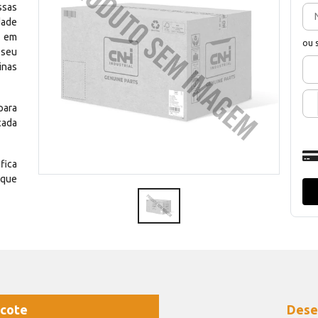
ssas
dade
e em
ou 
 seu
inas
para
cada
fica
 que
cote
Dese