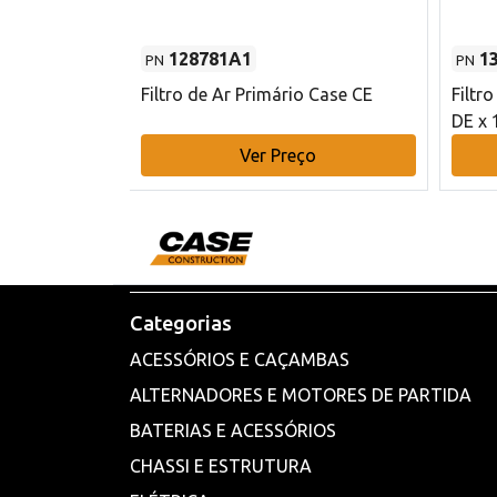
128781A1
1
PN
PN
l - 80 mm DE
Filtro de Ar Primário Case CE
Filtr
DE x 
o
Ver Preço
Categorias
ACESSÓRIOS E CAÇAMBAS
ALTERNADORES E MOTORES DE PARTIDA
BATERIAS E ACESSÓRIOS
CHASSI E ESTRUTURA