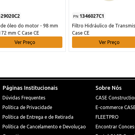
329020C2
1346027C1
PN
o de óleo do motor - 98 mm
Filtro Hidráulico de Transmi
172 mm C Case CE
Case CE
Ver Preço
Ver Preço
Páginas Institucionais
Sobre Nós
Dúvidas Frequentes
CASE Constructio
Política de Privacidade
E-commerce CAS
Política de Entrega e de Retirada
FLEETPRO
Política de Cancelamento e Devoluçao
Encontrar Conces