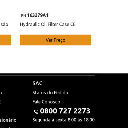
163279A1
48145970
PN
PN
ssão
Hydraulic Oil Filter Case CE
Filtro de com
x 75 mm L Ca
Ver Preço
V
SAC
n
Status do Pedido
E
Fale Conosco
0800 727 2273
Segunda à sexta 8:00 às 18:00
sionário