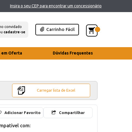
Insira o seu CEP para encontrar um concessionário
mo convidado
Carrinho Fácil
ou
cadastre-se
s em Oferta
Dúvidas Frequentes
Carregar lista de Excel
Adicionar Favorito
Compartilhar
mpativel com: