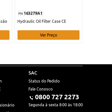
163279A1
48145970
PN
PN
ssão
Hydraulic Oil Filter Case CE
Filtro de com
x 75 mm L Ca
Ver Preço
V
SAC
n
Status do Pedido
E
Fale Conosco
0800 727 2273
Segunda à sexta 8:00 às 18:00
sionário