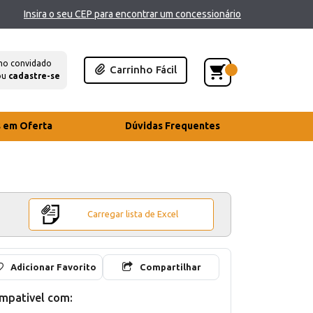
Insira o seu CEP para encontrar um concessionário
mo convidado
Carrinho Fácil
ou
cadastre-se
s em Oferta
Dúvidas Frequentes
Carregar lista de Excel
Adicionar Favorito
Compartilhar
mpativel com: