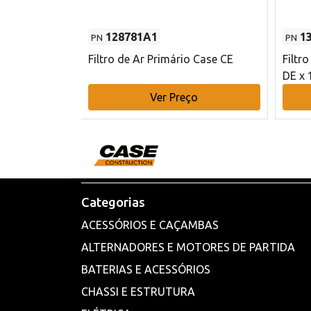
128781A1
1
PN
PN
l - 80 mm DE
Filtro de Ar Primário Case CE
Filtr
DE x 
o
Ver Preço
Categorias
ACESSÓRIOS E CAÇAMBAS
ALTERNADORES E MOTORES DE PARTIDA
BATERIAS E ACESSÓRIOS
CHASSI E ESTRUTURA