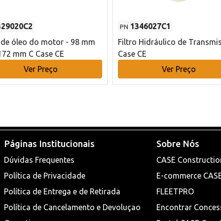
329020C2
1346027C1
PN
o de óleo do motor - 98 mm
Filtro Hidráulico de Transmi
172 mm C Case CE
Case CE
Ver Preço
Ver Preço
Páginas Institucionais
Sobre Nós
Dúvidas Frequentes
CASE Constructio
Política de Privacidade
E-commerce CAS
Política de Entrega e de Retirada
FLEETPRO
Política de Cancelamento e Devoluçao
Encontrar Conces