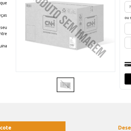
 que
eças
ou 
 seu
ntre
uina
cote
Dese