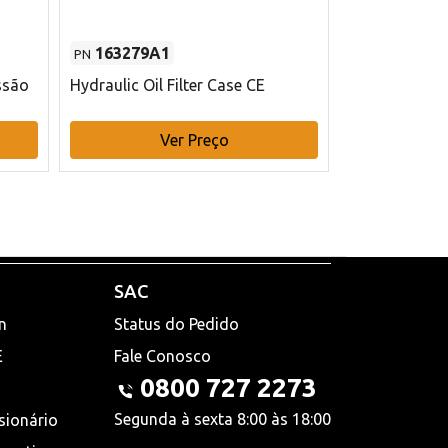
163279A1
48145970
PN
PN
ssão
Hydraulic Oil Filter Case CE
Filtro de com
x 75 mm L Ca
Ver Preço
V
SAC
n
Status do Pedido
E
Fale Conosco
0800 727 2273
Segunda à sexta 8:00 às 18:00
sionário