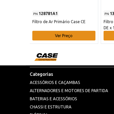
128781A1
1
PN
PN
l - 80 mm DE
Filtro de Ar Primário Case CE
Filtr
DE x 
o
Ver Preço
Categorias
ACESSÓRIOS E CAÇAMBAS
ALTERNADORES E MOTORES DE PARTIDA
BATERIAS E ACESSÓRIOS
CHASSI E ESTRUTURA