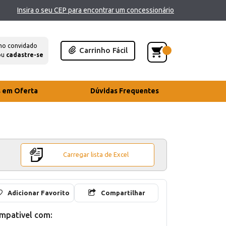
Insira o seu CEP para encontrar um concessionário
mo convidado
Carrinho Fácil
ou
cadastre-se
s em Oferta
Dúvidas Frequentes
Carregar lista de Excel
Adicionar Favorito
Compartilhar
mpativel com: