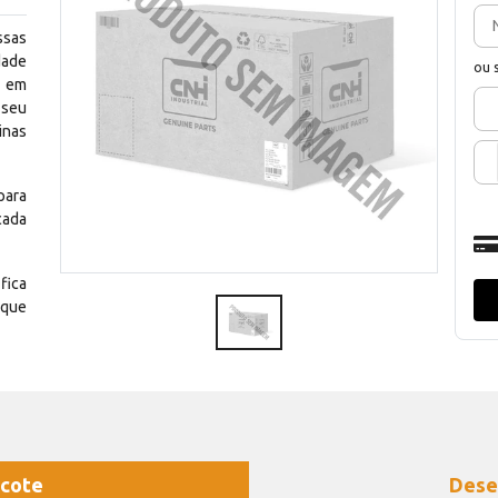
ssas
dade
ou 
e em
 seu
inas
para
cada
fica
 que
cote
Dese