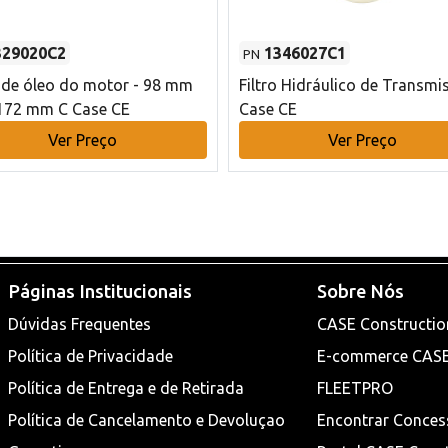
329020C2
1346027C1
PN
o de óleo do motor - 98 mm
Filtro Hidráulico de Transmi
172 mm C Case CE
Case CE
Ver Preço
Ver Preço
Páginas Institucionais
Sobre Nós
Dúvidas Frequentes
CASE Constructio
Política de Privacidade
E-commerce CAS
Política de Entrega e de Retirada
FLEETPRO
Política de Cancelamento e Devoluçao
Encontrar Conces