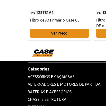
128781A1
1
PN
PN
l - 80 mm DE
Filtro de Ar Primário Case CE
Filtr
DE x 
o
Ver Preço
Categorias
ACESSÓRIOS E CAÇAMBAS
ALTERNADORES E MOTORES DE PARTIDA
BATERIAS E ACESSÓRIOS
CHASSI E ESTRUTURA