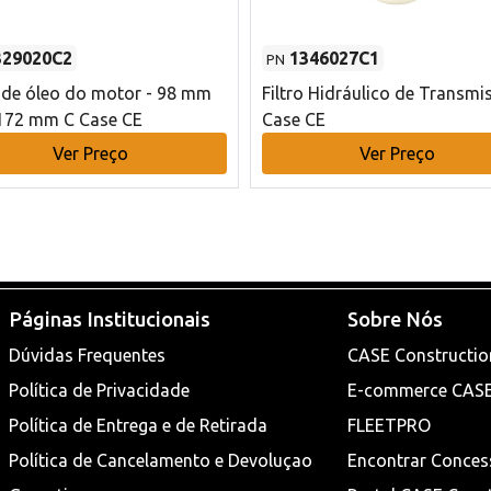
329020C2
1346027C1
PN
o de óleo do motor - 98 mm
Filtro Hidráulico de Transmi
172 mm C Case CE
Case CE
Ver Preço
Ver Preço
Páginas Institucionais
Sobre Nós
Dúvidas Frequentes
CASE Constructio
Política de Privacidade
E-commerce CAS
Política de Entrega e de Retirada
FLEETPRO
Política de Cancelamento e Devoluçao
Encontrar Conces