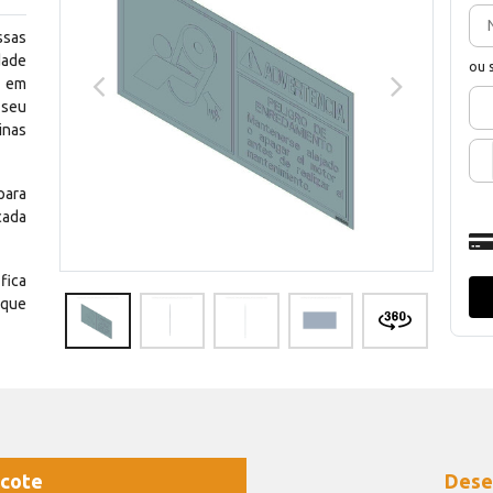
ssas
dade
ou 
e em
 seu
inas
para
cada
fica
 que
cote
Dese