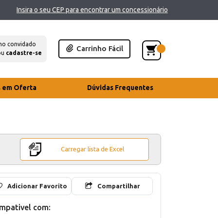
Insira o seu CEP para encontrar um concessionário
mo convidado
Carrinho Fácil
ou
cadastre-se
s em Oferta
Dúvidas Frequentes
Carregar lista de Excel
Adicionar Favorito
Compartilhar
mpativel com: