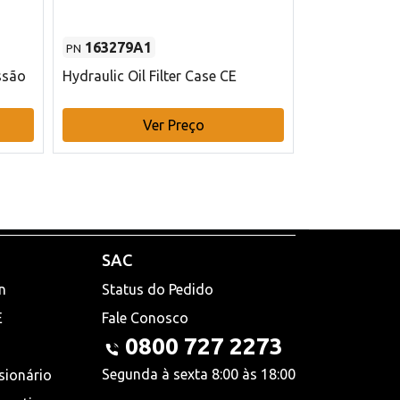
163279A1
48145970
PN
PN
ssão
Hydraulic Oil Filter Case CE
Filtro de com
x 75 mm L Ca
Ver Preço
V
SAC
n
Status do Pedido
E
Fale Conosco
0800 727 2273
Segunda à sexta 8:00 às 18:00
sionário