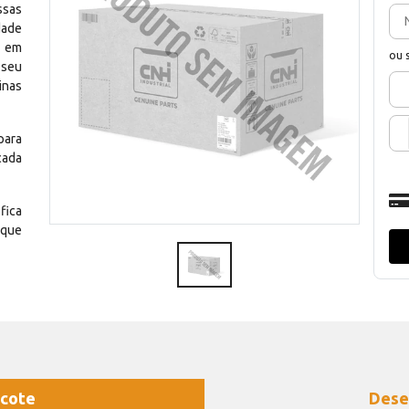
ssas
dade
e em
ou 
 seu
inas
para
cada
fica
 que
cote
Dese