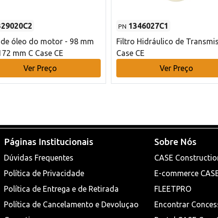
329020C2
1346027C1
PN
o de óleo do motor - 98 mm
Filtro Hidráulico de Transmi
172 mm C Case CE
Case CE
Ver Preço
Ver Preço
Páginas Institucionais
Sobre Nós
Dúvidas Frequentes
CASE Constructio
Política de Privacidade
E-commerce CAS
Política de Entrega e de Retirada
FLEETPRO
Política de Cancelamento e Devoluçao
Encontrar Conces