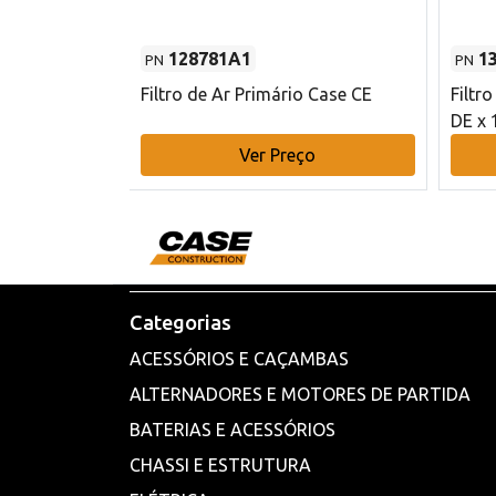
128781A1
1
PN
PN
l - 80 mm DE
Filtro de Ar Primário Case CE
Filtr
DE x 
o
Ver Preço
Categorias
ACESSÓRIOS E CAÇAMBAS
ALTERNADORES E MOTORES DE PARTIDA
BATERIAS E ACESSÓRIOS
CHASSI E ESTRUTURA