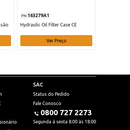
163279A1
48145970
PN
PN
ssão
Hydraulic Oil Filter Case CE
Filtro de com
x 75 mm L Ca
Ver Preço
V
SAC
n
Status do Pedido
E
Fale Conosco
0800 727 2273
Segunda à sexta 8:00 às 18:00
sionário