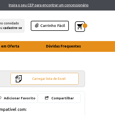
Insira o seu CEP para encontrar um concessionário
mo convidado
Carrinho Fácil
ou
cadastre-se
s em Oferta
Dúvidas Frequentes
Carregar lista de Excel
Adicionar Favorito
Compartilhar
mpativel com: