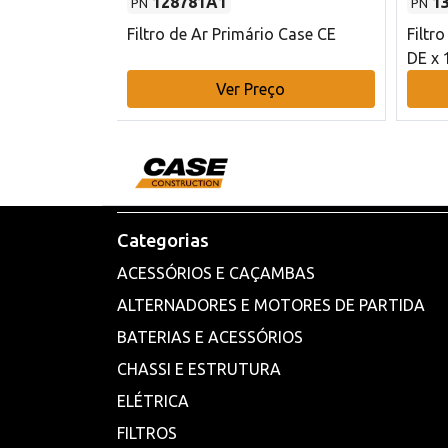
128781A1
1
PN
PN
l - 80 mm DE
Filtro de Ar Primário Case CE
Filtr
DE x 
o
Ver Preço
Categorias
ACESSÓRIOS E CAÇAMBAS
ALTERNADORES E MOTORES DE PARTIDA
BATERIAS E ACESSÓRIOS
CHASSI E ESTRUTURA
ELÉTRICA
FILTROS