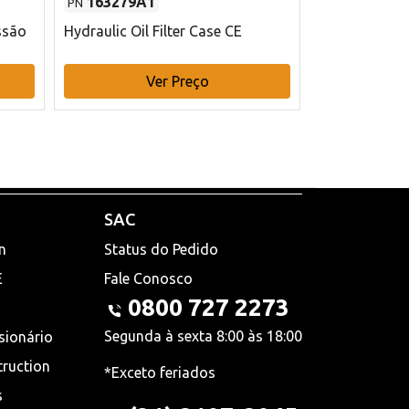
163279A1
48145970
PN
PN
ssão
Hydraulic Oil Filter Case CE
Filtro de com
x 75 mm L Ca
Ver Preço
V
SAC
n
Status do Pedido
E
Fale Conosco
0800 727 2273
Segunda à sexta 8:00 às 18:00
sionário
truction
*Exceto feriados
s