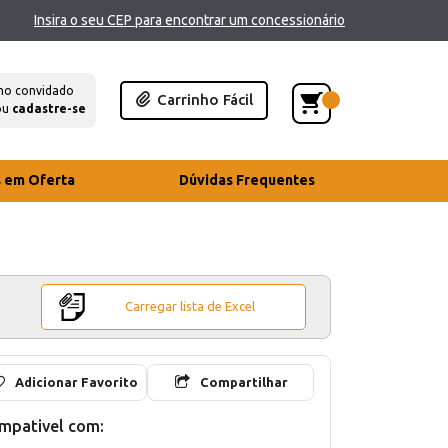
Insira o seu CEP para encontrar um concessionário
mo convidado
Carrinho Fácil
ou
cadastre-se
s em Oferta
Dúvidas Frequentes
Carregar lista de Excel
Adicionar Favorito
Compartilhar
mpativel com: