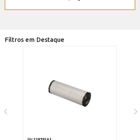
Filtros em Destaque
PN
128781A1