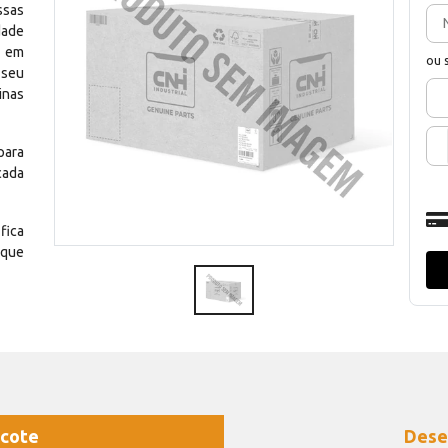
ssas
dade
e em
ou 
 seu
inas
para
cada
fica
 que
cote
Dese