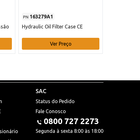
163279A1
48145970
PN
PN
ssão
Hydraulic Oil Filter Case CE
Filtro de com
x 75 mm L Ca
Ver Preço
V
SAC
n
Status do Pedido
E
Fale Conosco
0800 727 2273
Segunda à sexta 8:00 às 18:00
sionário