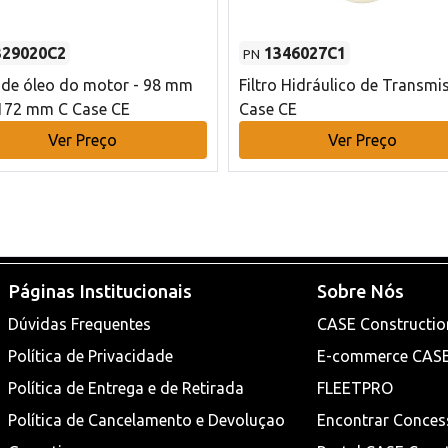
329020C2
1346027C1
PN
o de óleo do motor - 98 mm
Filtro Hidráulico de Transmi
172 mm C Case CE
Case CE
Ver Preço
Ver Preço
Páginas Institucionais
Sobre Nós
Dúvidas Frequentes
CASE Constructio
Política de Privacidade
E-commerce CAS
Política de Entrega e de Retirada
FLEETPRO
Política de Cancelamento e Devoluçao
Encontrar Conces