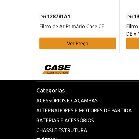
128781A1
1
PN
PN
l - 80 mm DE
Filtro de Ar Primário Case CE
Filtr
DE x 
o
Ver Preço
Categorias
ACESSÓRIOS E CAÇAMBAS
ALTERNADORES E MOTORES DE PARTIDA
BATERIAS E ACESSÓRIOS
CHASSI E ESTRUTURA