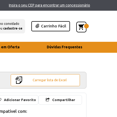
Insira o seu CEP para encontrar um concessionário
mo convidado
Carrinho Fácil
ou
cadastre-se
s em Oferta
Dúvidas Frequentes
Carregar lista de Excel
Adicionar Favorito
Compartilhar
mpativel com: