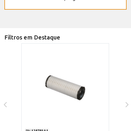
Filtros em Destaque
PN
128781A1