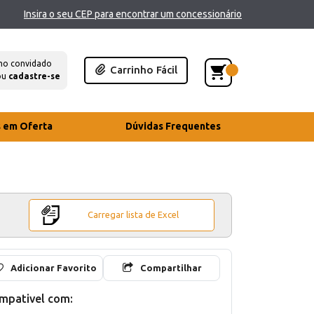
Insira o seu CEP para encontrar um concessionário
mo convidado
Carrinho Fácil
ou
cadastre-se
s em Oferta
Dúvidas Frequentes
Carregar lista de Excel
Adicionar Favorito
Compartilhar
mpativel com: