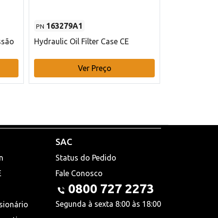
163279A1
48145970
PN
PN
ssão
Hydraulic Oil Filter Case CE
Filtro de com
x 75 mm L Ca
Ver Preço
V
SAC
n
Status do Pedido
E
Fale Conosco
0800 727 2273
Segunda à sexta 8:00 às 18:00
sionário