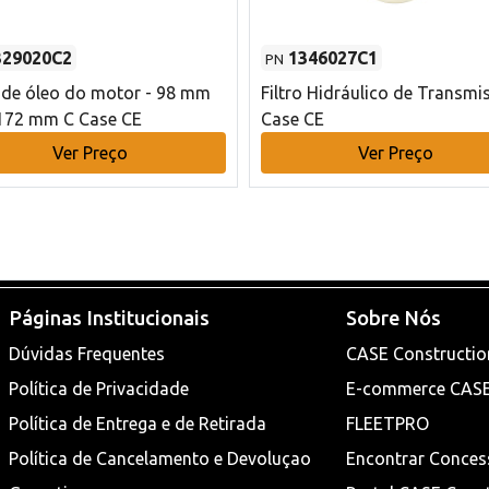
329020C2
1346027C1
PN
o de óleo do motor - 98 mm
Filtro Hidráulico de Transmi
172 mm C Case CE
Case CE
Ver Preço
Ver Preço
Páginas Institucionais
Sobre Nós
Dúvidas Frequentes
CASE Constructio
Política de Privacidade
E-commerce CAS
Política de Entrega e de Retirada
FLEETPRO
Política de Cancelamento e Devoluçao
Encontrar Conces