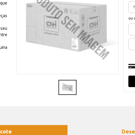
 que
eças
ou 
 seu
ntre
uina
cote
Dese