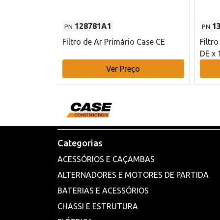
128781A1
1
PN
PN
l - 80 mm DE
Filtro de Ar Primário Case CE
Filtr
DE x 
o
Ver Preço
Categorias
ACESSÓRIOS E CAÇAMBAS
ALTERNADORES E MOTORES DE PARTIDA
BATERIAS E ACESSÓRIOS
CHASSI E ESTRUTURA