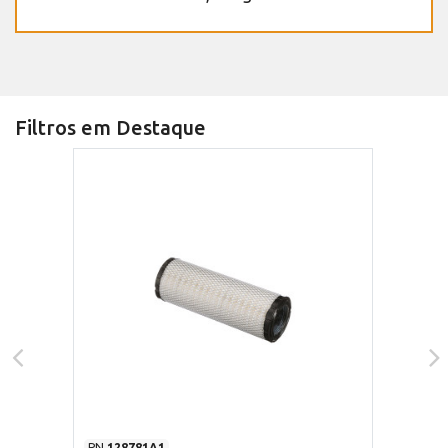
Filtros em Destaque
PN
128781A1