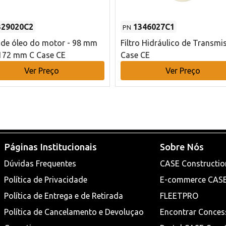
329020C2
1346027C1
PN
o de óleo do motor - 98 mm
Filtro Hidráulico de Transmi
172 mm C Case CE
Case CE
Ver Preço
Ver Preço
Páginas Institucionais
Sobre Nós
Dúvidas Frequentes
CASE Constructio
Política de Privacidade
E-commerce CAS
Política de Entrega e de Retirada
FLEETPRO
Política de Cancelamento e Devoluçao
Encontrar Conces