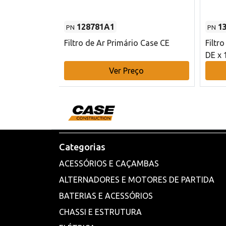
128781A1
1
PN
PN
l - 80 mm DE
Filtro de Ar Primário Case CE
Filtr
DE x 
o
Ver Preço
Categorias
ACESSÓRIOS E CAÇAMBAS
ALTERNADORES E MOTORES DE PARTIDA
BATERIAS E ACESSÓRIOS
CHASSI E ESTRUTURA