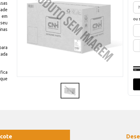
ssas
dade
e em
ou 
 seu
inas
para
cada
fica
 que
cote
Dese