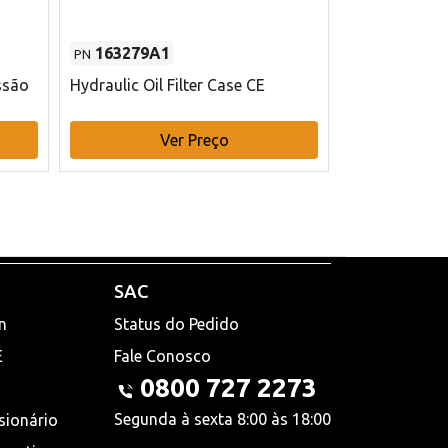
163279A1
48145970
PN
PN
ssão
Hydraulic Oil Filter Case CE
Filtro de com
x 75 mm L Ca
Ver Preço
V
SAC
n
Status do Pedido
E
Fale Conosco
0800 727 2273
Segunda à sexta 8:00 às 18:00
sionário