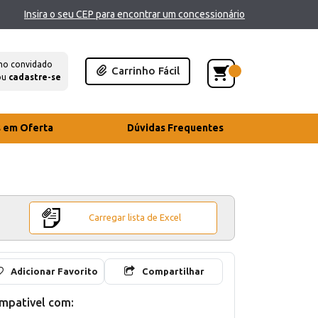
Insira o seu CEP para encontrar um concessionário
mo convidado
Carrinho Fácil
ou
cadastre-se
s em Oferta
Dúvidas Frequentes
Carregar lista de Excel
Adicionar Favorito
Compartilhar
mpativel com: