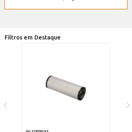
Filtros em Destaque
PN
128781A1