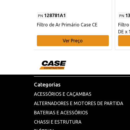
128781A1
1
PN
PN
l - 80 mm DE
Filtro de Ar Primário Case CE
Filtr
DE x 
o
Ver Preço
Categorias
ACESSÓRIOS E CAÇAMBAS
ALTERNADORES E MOTORES DE PARTIDA
BATERIAS E ACESSÓRIOS
CHASSI E ESTRUTURA