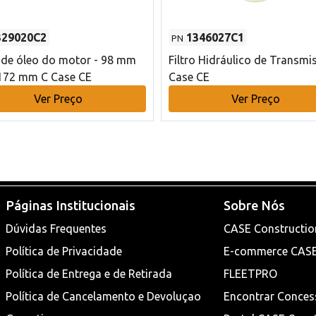
329020C2
1346027C1
PN
o de óleo do motor - 98 mm
Filtro Hidráulico de Transmi
172 mm C Case CE
Case CE
Ver Preço
Ver Preço
Páginas Institucionais
Sobre Nós
Dúvidas Frequentes
CASE Constructio
Política de Privacidade
E-commerce CAS
Política de Entrega e de Retirada
FLEETPRO
Política de Cancelamento e Devoluçao
Encontrar Conces