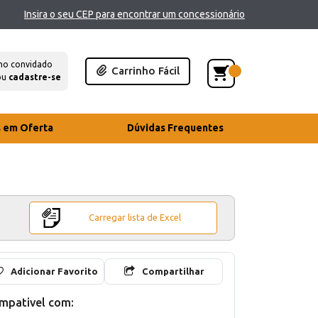
Insira o seu CEP para encontrar um concessionário
mo convidado
Carrinho Fácil
ou
cadastre-se
s em Oferta
Dúvidas Frequentes
Carregar lista de Excel
Adicionar Favorito
Compartilhar
mpativel com: