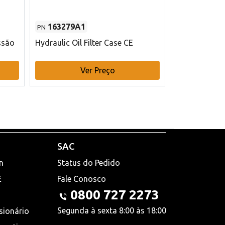
163279A1
48145970
PN
PN
ssão
Hydraulic Oil Filter Case CE
Filtro de com
x 75 mm L Ca
Ver Preço
V
SAC
n
Status do Pedido
E
Fale Conosco
0800 727 2273
Segunda à sexta 8:00 às 18:00
sionário