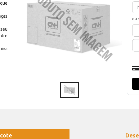
 que
eças
ou 
 seu
ntre
uina
cote
Dese