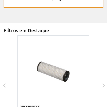
Filtros em Destaque
PN
128781A1