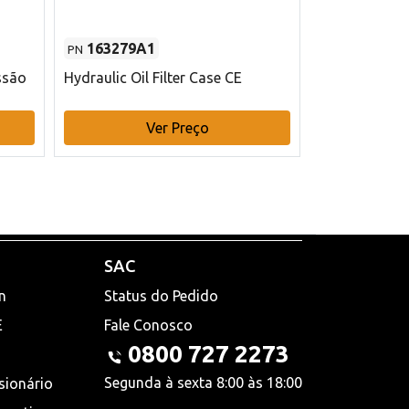
163279A1
48145970
PN
PN
ssão
Hydraulic Oil Filter Case CE
Filtro de com
x 75 mm L Ca
Ver Preço
V
SAC
n
Status do Pedido
E
Fale Conosco
0800 727 2273
Segunda à sexta 8:00 às 18:00
sionário