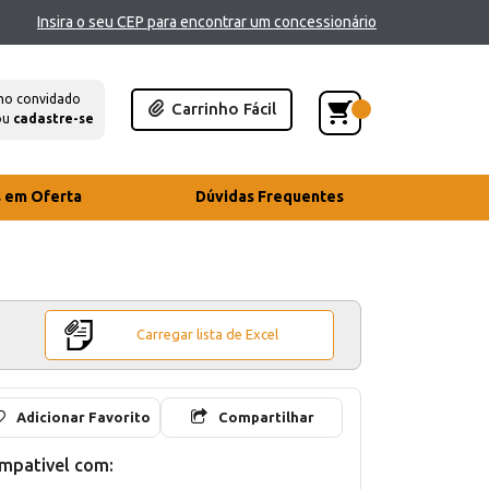
Insira o seu CEP para encontrar um concessionário
mo convidado
Carrinho Fácil
ou
cadastre-se
s em Oferta
Dúvidas Frequentes
Carregar lista de Excel
Adicionar Favorito
Compartilhar
mpativel com: