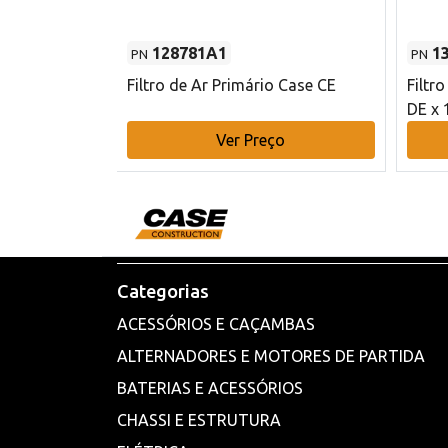
128781A1
1
PN
PN
l - 80 mm DE
Filtro de Ar Primário Case CE
Filtr
DE x 
o
Ver Preço
Categorias
ACESSÓRIOS E CAÇAMBAS
ALTERNADORES E MOTORES DE PARTIDA
BATERIAS E ACESSÓRIOS
CHASSI E ESTRUTURA