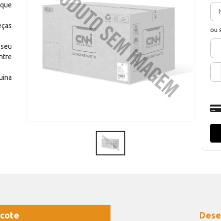
 que
eças
ou 
 seu
ntre
uina
cote
Dese