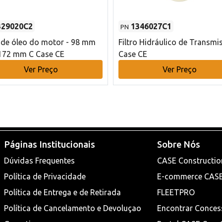
329020C2
1346027C1
PN
o de óleo do motor - 98 mm
Filtro Hidráulico de Transmi
172 mm C Case CE
Case CE
Ver Preço
Ver Preço
Páginas Institucionais
Sobre Nós
Dúvidas Frequentes
CASE Constructio
Política de Privacidade
E-commerce CAS
Política de Entrega e de Retirada
FLEETPRO
Política de Cancelamento e Devoluçao
Encontrar Conces