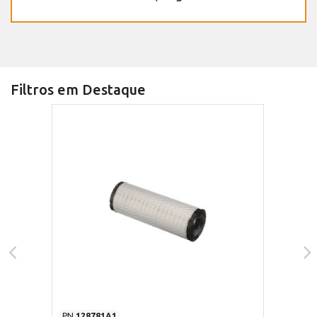
Filtros em Destaque
PN
128781A1