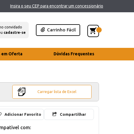
Insira o seu CEP para encontrar um concessionário
mo convidado
Carrinho Fácil
ou
cadastre-se
s em Oferta
Dúvidas Frequentes
Carregar lista de Excel
Adicionar Favorito
Compartilhar
mpativel com: