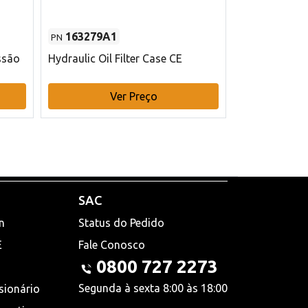
163279A1
48145970
PN
PN
ssão
Hydraulic Oil Filter Case CE
Filtro de com
x 75 mm L Ca
Ver Preço
V
SAC
n
Status do Pedido
E
Fale Conosco
0800 727 2273
Segunda à sexta 8:00 às 18:00
sionário