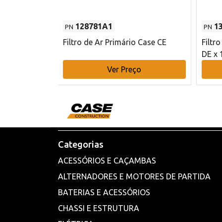
128781A1
1
PN
PN
l - 80 mm DE
Filtro de Ar Primário Case CE
Filtr
DE x 
o
Ver Preço
Categorias
ACESSÓRIOS E CAÇAMBAS
ALTERNADORES E MOTORES DE PARTIDA
BATERIAS E ACESSÓRIOS
CHASSI E ESTRUTURA