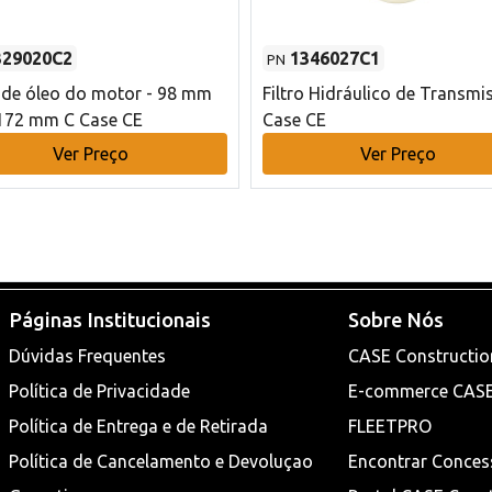
329020C2
1346027C1
PN
o de óleo do motor - 98 mm
Filtro Hidráulico de Transmi
172 mm C Case CE
Case CE
Ver Preço
Ver Preço
Páginas Institucionais
Sobre Nós
Dúvidas Frequentes
CASE Constructio
Política de Privacidade
E-commerce CAS
Política de Entrega e de Retirada
FLEETPRO
Política de Cancelamento e Devoluçao
Encontrar Conces