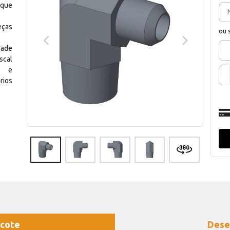
 que
eças
ou 
dade
scal
os e
rios
cote
Dese