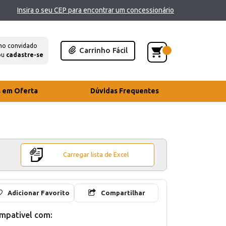
Insira o seu CEP para encontrar um concessionário
mo convidado
Carrinho Fácil
ou
cadastre-se
s em Oferta
Dúvidas Frequentes
Carregar lista de Excel
Adicionar Favorito
Compartilhar
mpativel com: