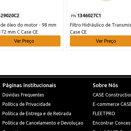
329020C2
1346027C1
PN
o de óleo do motor - 98 mm
Filtro Hidráulico de Transmi
172 mm C Case CE
Case CE
Ver Preço
Ver Preço
Páginas Institucionais
Sobre Nós
Dúvidas Frequentes
CASE Constructio
Política de Privacidade
E-commerce CAS
Política de Entrega e de Retirada
FLEETPRO
Política de Cancelamento e Devoluçao
Encontrar Conces