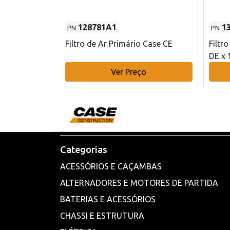
128781A1
1
PN
PN
l - 80 mm DE
Filtro de Ar Primário Case CE
Filtr
DE x 
o
Ver Preço
Categorias
ACESSÓRIOS E CAÇAMBAS
ALTERNADORES E MOTORES DE PARTIDA
BATERIAS E ACESSÓRIOS
CHASSI E ESTRUTURA