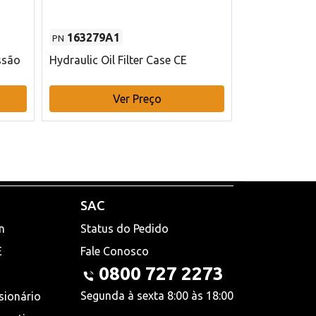
163279A1
48145970
PN
PN
ssão
Hydraulic Oil Filter Case CE
Filtro de com
x 75 mm L Ca
Ver Preço
V
SAC
n
Status do Pedido
E
Fale Conosco
0800 727 2273
Segunda à sexta 8:00 às 18:00
sionário