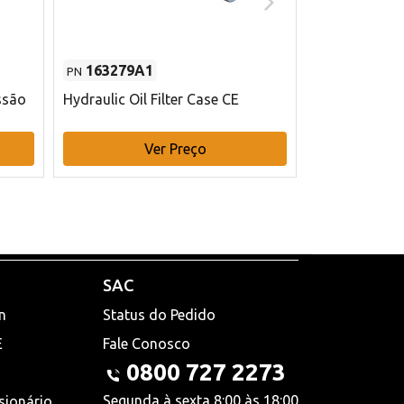
163279A1
48145970
PN
PN
ssão
Hydraulic Oil Filter Case CE
Filtro de com
x 75 mm L Ca
Ver Preço
V
SAC
n
Status do Pedido
E
Fale Conosco
0800 727 2273
Segunda à sexta 8:00 às 18:00
sionário