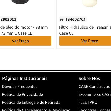
329020C2
1346027C1
PN
o de óleo do motor - 98 mm
Filtro Hidráulico de Transmi
172 mm C Case CE
Case CE
Ver Preço
Ver Preço
Páginas Institucionais
Sobre Nós
Dúvidas Frequentes
CASE Constructio
Política de Privacidade
E-commerce CAS
Política de Entrega e de Retirada
FLEETPRO
Política de Cancelamento e Devoluçao
Encontrar Conces