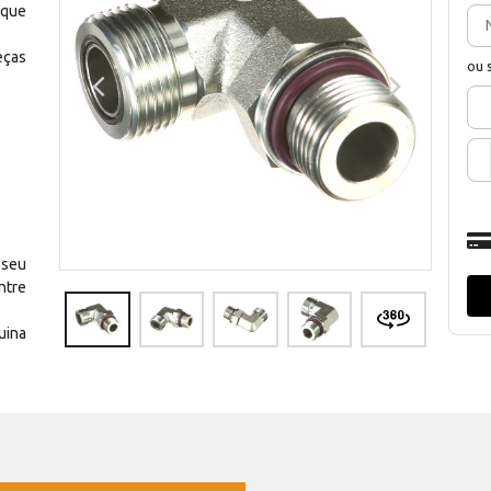
 que
eças
ou 
 seu
ntre
uina