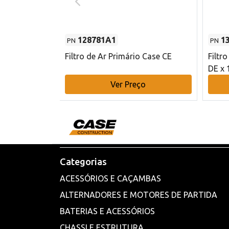
128781A1
1
PN
PN
l - 80 mm DE
Filtro de Ar Primário Case CE
Filtr
DE x 
o
Ver Preço
Categorias
ACESSÓRIOS E CAÇAMBAS
ALTERNADORES E MOTORES DE PARTIDA
BATERIAS E ACESSÓRIOS
CHASSI E ESTRUTURA