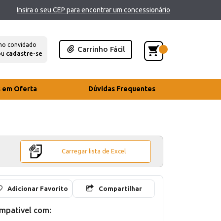
Insira o seu CEP para encontrar um concessionário
mo convidado
Carrinho Fácil
ou
cadastre-se
s em Oferta
Dúvidas Frequentes
Carregar lista de Excel
Adicionar Favorito
Compartilhar
mpativel com: