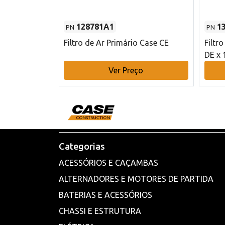
128781A1
1
PN
PN
l - 80 mm DE
Filtro de Ar Primário Case CE
Filtr
DE x 
o
Ver Preço
Categorias
ACESSÓRIOS E CAÇAMBAS
ALTERNADORES E MOTORES DE PARTIDA
BATERIAS E ACESSÓRIOS
CHASSI E ESTRUTURA