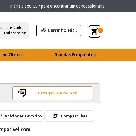
Insira o seu CEP para encontrar um concessionário
mo convidado
Carrinho Fácil
ou
cadastre-se
s em Oferta
Dúvidas Frequentes
Carregar lista de Excel
Adicionar Favorito
Compartilhar
mpativel com: