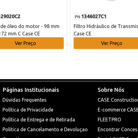
329020C2
1346027C1
PN
o de óleo do motor - 98 mm
Filtro Hidráulico de Transmi
172 mm C Case CE
Case CE
Ver Preço
Ver Preço
Páginas Institucionais
Sobre Nós
Dúvidas Frequentes
CASE Constructio
Política de Privacidade
E-commerce CAS
Política de Entrega e de Retirada
FLEETPRO
Política de Cancelamento e Devoluçao
Encontrar Conces