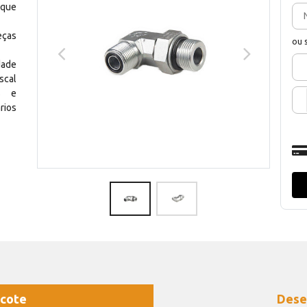
 que
eças
ou 
dade
scal
os e
rios
cote
Dese