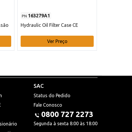
163279A1
48145970
PN
PN
ssão
Hydraulic Oil Filter Case CE
Filtro de com
x 75 mm L Ca
Ver Preço
V
SAC
n
Status do Pedido
E
Fale Conosco
0800 727 2273
Segunda à sexta 8:00 às 18:00
sionário