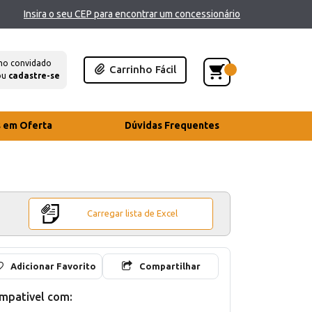
Insira o seu CEP para encontrar um concessionário
mo convidado
Carrinho Fácil
ou
cadastre-se
s em Oferta
Dúvidas Frequentes
Carregar lista de Excel
Adicionar Favorito
Compartilhar
mpativel com: