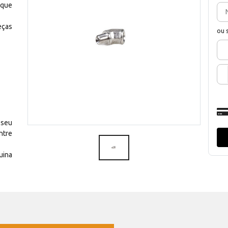
 que
eças
ou 
 seu
ntre
uina