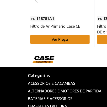
128781A1
1
PN
PN
l - 80 mm DE
Filtro de Ar Primário Case CE
Filtr
DE x 
o
Ver Preço
Categorias
ACESSÓRIOS E CAÇAMBAS
ALTERNADORES E MOTORES DE PARTIDA
BATERIAS E ACESSÓRIOS
CHASSI E ESTRUTURA