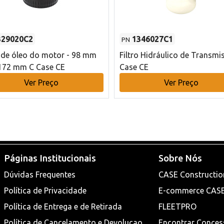
329020C2
1346027C1
PN
o de óleo do motor - 98 mm
Filtro Hidráulico de Transmi
172 mm C Case CE
Case CE
Ver Preço
Ver Preço
Páginas Institucionais
Sobre Nós
Dúvidas Frequentes
CASE Constructio
Política de Privacidade
E-commerce CAS
Política de Entrega e de Retirada
FLEETPRO
Política de Cancelamento e Devoluçao
Encontrar Conces