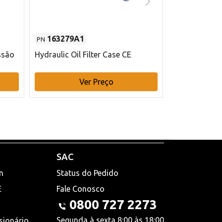
163279A1
48145970
PN
PN
ssão
Hydraulic Oil Filter Case CE
Filtro de com
x 75 mm L Ca
Ver Preço
V
SAC
n
Status do Pedido
E
Fale Conosco
0800 727 2273
Segunda à sexta 8:00 às 18:00
sionário