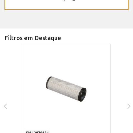
Filtros em Destaque
PN
128781A1