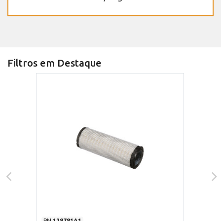
Filtros em Destaque
PN
128781A1