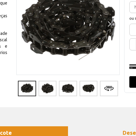
 que
eças
ou 
dade
scal
os e
rios
cote
Dese