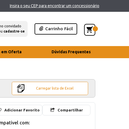
Insira o seu CEP para encontrar um concessionário
mo convidado
Carrinho Fácil
ou
cadastre-se
s em Oferta
Dúvidas Frequentes
Carregar lista de Excel
Adicionar Favorito
Compartilhar
mpativel com: