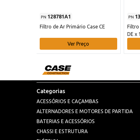
128781A1
1
PN
PN
l - 80 mm DE
Filtro de Ar Primário Case CE
Filtr
DE x 
o
Ver Preço
Categorias
ACESSÓRIOS E CAÇAMBAS
ALTERNADORES E MOTORES DE PARTIDA
BATERIAS E ACESSÓRIOS
CHASSI E ESTRUTURA