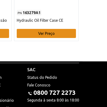
163279A1
48145970
PN
PN
ssão
Hydraulic Oil Filter Case CE
Filtro de com
x 75 mm L Ca
Ver Preço
V
SAC
n
Status do Pedido
E
Fale Conosco
0800 727 2273
Segunda à sexta 8:00 às 18:00
sionário