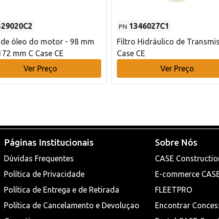
329020C2
1346027C1
PN
o de óleo do motor - 98 mm
Filtro Hidráulico de Transmi
172 mm C Case CE
Case CE
Ver Preço
Ver Preço
Páginas Institucionais
Sobre Nós
Dúvidas Frequentes
CASE Constructio
Política de Privacidade
E-commerce CAS
Política de Entrega e de Retirada
FLEETPRO
Política de Cancelamento e Devoluçao
Encontrar Conces