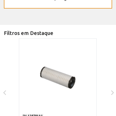
Filtros em Destaque
PN
128781A1