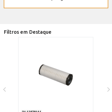
Filtros em Destaque
PN
128781A1