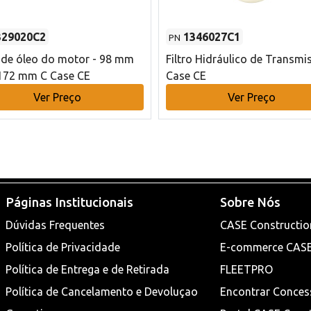
329020C2
1346027C1
PN
o de óleo do motor - 98 mm
Filtro Hidráulico de Transmi
172 mm C Case CE
Case CE
Ver Preço
Ver Preço
Páginas Institucionais
Sobre Nós
Dúvidas Frequentes
CASE Constructio
Política de Privacidade
E-commerce CAS
Política de Entrega e de Retirada
FLEETPRO
Política de Cancelamento e Devoluçao
Encontrar Conces