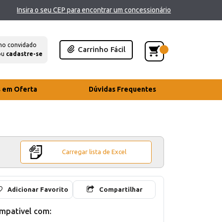
Insira o seu CEP para encontrar um concessionário
mo convidado
Carrinho Fácil
ou
cadastre-se
s em Oferta
Dúvidas Frequentes
Carregar lista de Excel
Adicionar Favorito
Compartilhar
mpativel com: