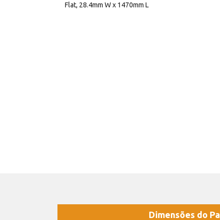
Flat, 28.4mm W x 1470mm L
Dimensões do Pa