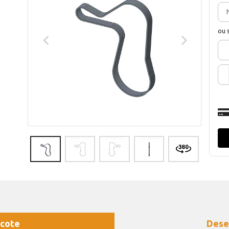
ou 
cote
Dese