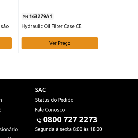
163279A1
48145970
PN
PN
ssão
Hydraulic Oil Filter Case CE
Filtro de com
x 75 mm L Ca
Ver Preço
V
SAC
n
Status do Pedido
E
Fale Conosco
0800 727 2273
Segunda à sexta 8:00 às 18:00
sionário