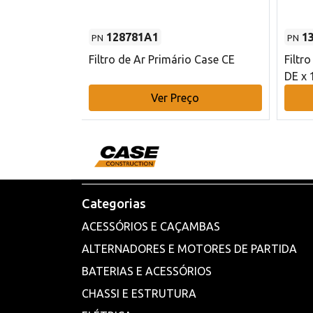
128781A1
1
PN
PN
l - 80 mm DE
Filtro de Ar Primário Case CE
Filtr
DE x 
o
Ver Preço
Categorias
ACESSÓRIOS E CAÇAMBAS
ALTERNADORES E MOTORES DE PARTIDA
BATERIAS E ACESSÓRIOS
CHASSI E ESTRUTURA