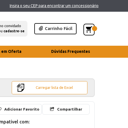
Insira o seu CEP para encontrar um concessionário
mo convidado
Carrinho Fácil
ou
cadastre-se
s em Oferta
Dúvidas Frequentes
Carregar lista de Excel
Adicionar Favorito
Compartilhar
mpativel com: