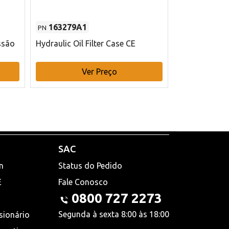
163279A1
48145970
PN
PN
ssão
Hydraulic Oil Filter Case CE
Filtro de com
x 75 mm L Ca
Ver Preço
V
SAC
n
Status do Pedido
E
Fale Conosco
0800 727 2273
Segunda à sexta 8:00 às 18:00
sionário