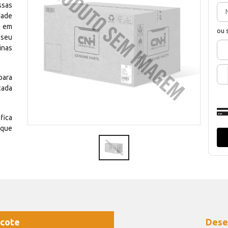
ssas
dade
e em
ou 
 seu
inas
para
cada
fica
 que
cote
Dese