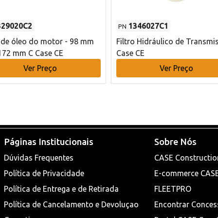
329020C2
1346027C1
PN
o de óleo do motor - 98 mm
Filtro Hidráulico de Transmi
172 mm C Case CE
Case CE
Ver Preço
Ver Preço
Páginas Institucionais
Sobre Nós
Dúvidas Frequentes
CASE Constructio
Política de Privacidade
E-commerce CAS
Política de Entrega e de Retirada
FLEETPRO
Política de Cancelamento e Devoluçao
Encontrar Conces