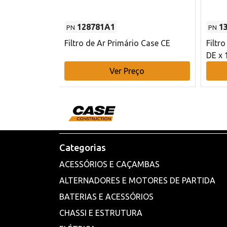
128781A1
1
PN
PN
l - 80 mm DE
Filtro de Ar Primário Case CE
Filtr
DE x 
o
Ver Preço
Categorias
ACESSÓRIOS E CAÇAMBAS
ALTERNADORES E MOTORES DE PARTIDA
BATERIAS E ACESSÓRIOS
CHASSI E ESTRUTURA