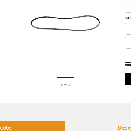
ou 
cote
Dese