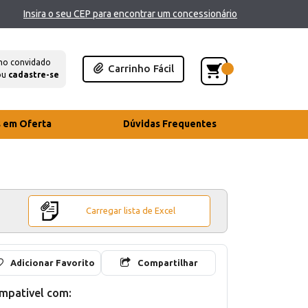
Insira o seu CEP para encontrar um concessionário
mo convidado
Carrinho Fácil
ou
cadastre-se
s em Oferta
Dúvidas Frequentes
Carregar lista de Excel
Adicionar Favorito
Compartilhar
mpativel com: