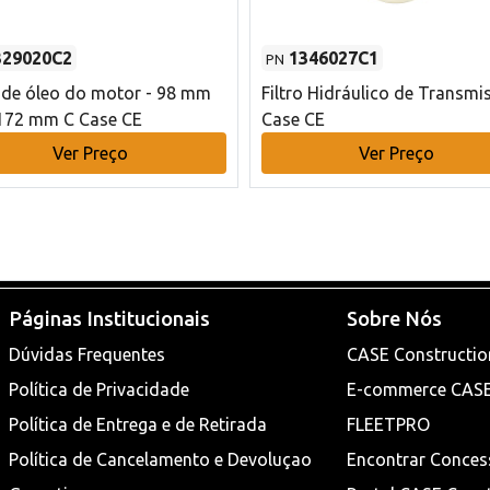
329020C2
1346027C1
PN
o de óleo do motor - 98 mm
Filtro Hidráulico de Transmi
172 mm C Case CE
Case CE
Ver Preço
Ver Preço
Páginas Institucionais
Sobre Nós
Dúvidas Frequentes
CASE Constructio
Política de Privacidade
E-commerce CAS
Política de Entrega e de Retirada
FLEETPRO
Política de Cancelamento e Devoluçao
Encontrar Conces