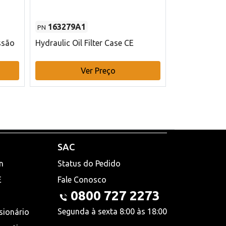
163279A1
48145970
PN
PN
ssão
Hydraulic Oil Filter Case CE
Filtro de com
x 75 mm L Ca
Ver Preço
V
SAC
n
Status do Pedido
E
Fale Conosco
0800 727 2273
Segunda à sexta 8:00 às 18:00
sionário