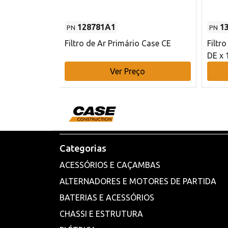
128781A1
1
PN
PN
l - 80 mm DE
Filtro de Ar Primário Case CE
Filtr
DE x 
o
Ver Preço
Categorias
ACESSÓRIOS E CAÇAMBAS
ALTERNADORES E MOTORES DE PARTIDA
BATERIAS E ACESSÓRIOS
CHASSI E ESTRUTURA