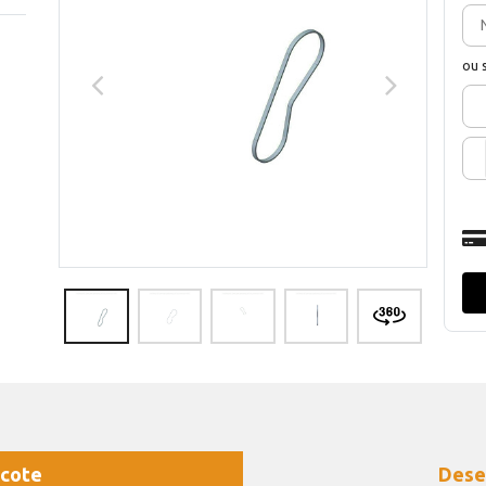
ou 
cote
Dese