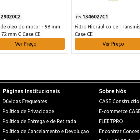
329020C2
1346027C1
PN
o de óleo do motor - 98 mm
Filtro Hidráulico de Transmi
172 mm C Case CE
Case CE
Ver Preço
Ver Preço
Páginas Institucionais
Sobre Nós
Dúvidas Frequentes
CASE Constructio
Política de Privacidade
E-commerce CAS
Política de Entrega e de Retirada
FLEETPRO
Política de Cancelamento e Devoluçao
Encontrar Conces