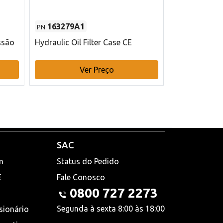
163279A1
48145970
PN
PN
ssão
Hydraulic Oil Filter Case CE
Filtro de com
x 75 mm L Ca
Ver Preço
V
SAC
n
Status do Pedido
E
Fale Conosco
0800 727 2273
Segunda à sexta 8:00 às 18:00
sionário