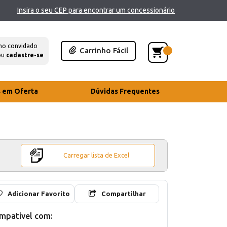
Insira o seu CEP para encontrar um concessionário
mo convidado
Carrinho Fácil
ou
cadastre-se
s em Oferta
Dúvidas Frequentes
Carregar lista de Excel
Adicionar Favorito
Compartilhar
mpativel com: