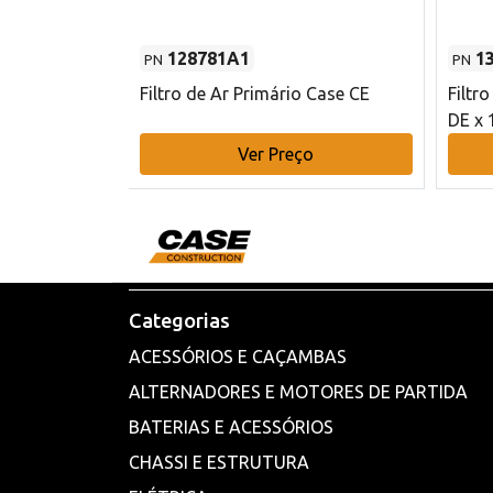
128781A1
1
PN
PN
l - 80 mm DE
Filtro de Ar Primário Case CE
Filtr
DE x 
o
Ver Preço
Categorias
ACESSÓRIOS E CAÇAMBAS
ALTERNADORES E MOTORES DE PARTIDA
BATERIAS E ACESSÓRIOS
CHASSI E ESTRUTURA