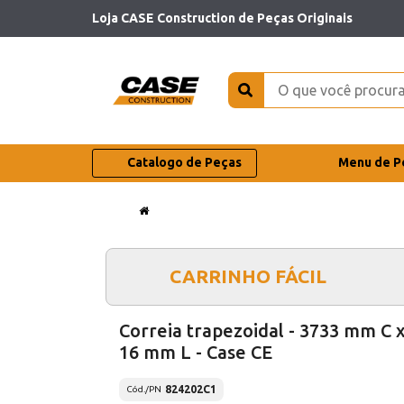
Loja CASE Construction de Peças Originais
Catalogo de Peças
Menu de P
CARRINHO FÁCIL
Correia trapezoidal - 3733 mm C 
16 mm L - Case CE
824202C1
Cód./PN