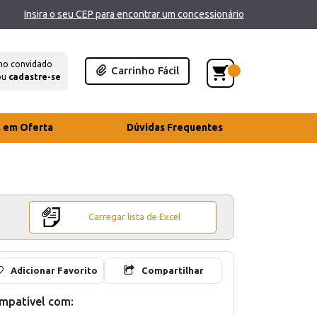
Insira o seu CEP para encontrar um concessionário
mo convidado
Carrinho Fácil
ou
cadastre-se
s em Oferta
Dúvidas Frequentes
Carregar lista de Excel
Adicionar Favorito
Compartilhar
mpativel com: