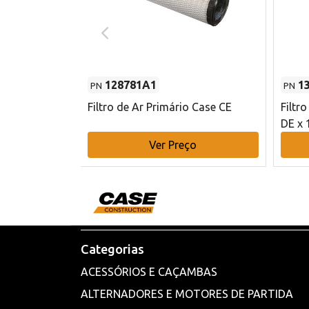
128781A1
1
PN
PN
l - 80 mm DE
Filtro de Ar Primário Case CE
Filtr
DE x 
o
Ver Preço
Categorias
ACESSÓRIOS E CAÇAMBAS
ALTERNADORES E MOTORES DE PARTIDA