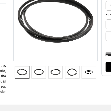
ou 
idas
nto,
sita
suas
 aos
edor