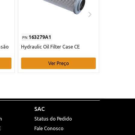
163279A1
48145970
PN
PN
ssão
Hydraulic Oil Filter Case CE
Filtro de com
x 75 mm L Ca
Ver Preço
V
SAC
n
Status do Pedido
E
Fale Conosco