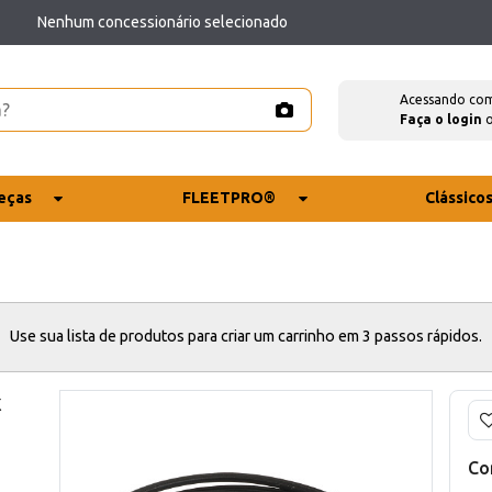
Nenhum concessionário selecionado
Acessando co
Faça o login
eças
FLEETPRO®
Clássico
Use sua lista de produtos para criar um carrinho em 3 passos rápidos.
x
Co