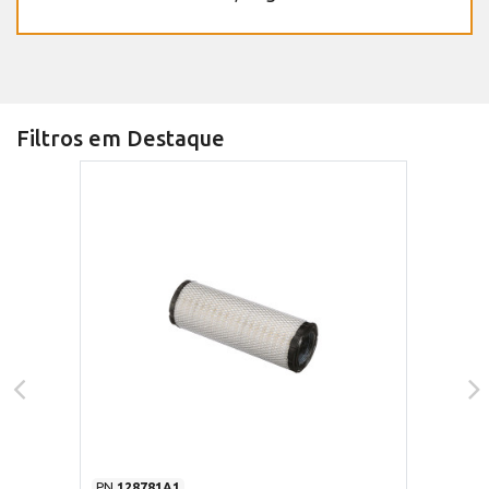
Filtros em Destaque
PN
128781A1