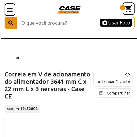
Usar Foto
Correia em V de acionamento
do alimentador 3641 mm C x
Adicionar Favorito
22 mm L x 3 nervuras - Case
Compartilhar
CE
194528C2
Cód./PN