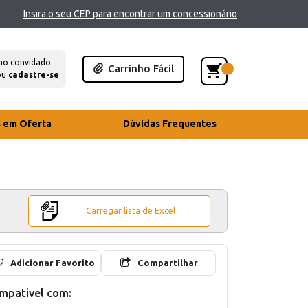
Insira o seu CEP para encontrar um concessionário
mo convidado
Carrinho Fácil
ou
cadastre-se
s em Oferta
Dúvidas Frequentes
Carregar lista de Excel
Adicionar Favorito
Compartilhar
mpativel com: