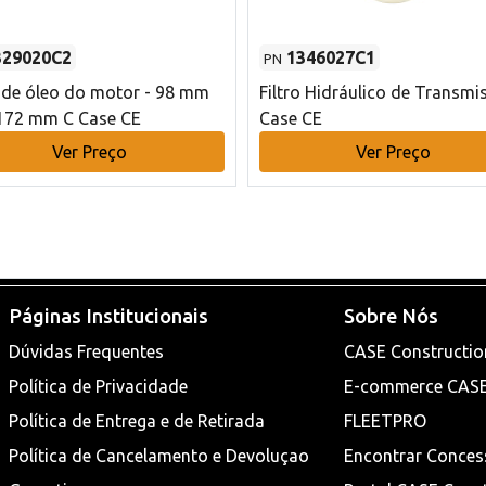
329020C2
1346027C1
PN
o de óleo do motor - 98 mm
Filtro Hidráulico de Transmi
172 mm C Case CE
Case CE
Ver Preço
Ver Preço
Páginas Institucionais
Sobre Nós
Dúvidas Frequentes
CASE Constructio
Política de Privacidade
E-commerce CAS
Política de Entrega e de Retirada
FLEETPRO
Política de Cancelamento e Devoluçao
Encontrar Conces