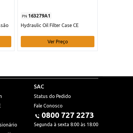
163279A1
48145970
PN
PN
ssão
Hydraulic Oil Filter Case CE
Filtro de com
x 75 mm L Ca
Ver Preço
V
SAC
n
Status do Pedido
E
Fale Conosco
0800 727 2273
Segunda à sexta 8:00 às 18:00
sionário