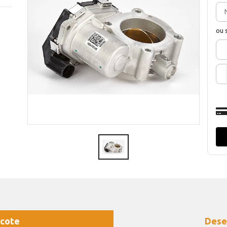
ou 
cote
Dese