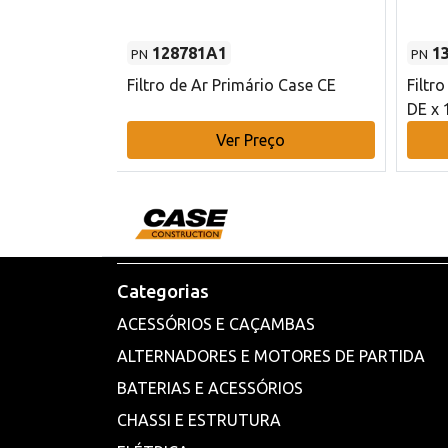
128781A1
1
PN
PN
l - 80 mm DE
Filtro de Ar Primário Case CE
Filtr
DE x 
o
Ver Preço
Categorias
ACESSÓRIOS E CAÇAMBAS
ALTERNADORES E MOTORES DE PARTIDA
BATERIAS E ACESSÓRIOS
CHASSI E ESTRUTURA